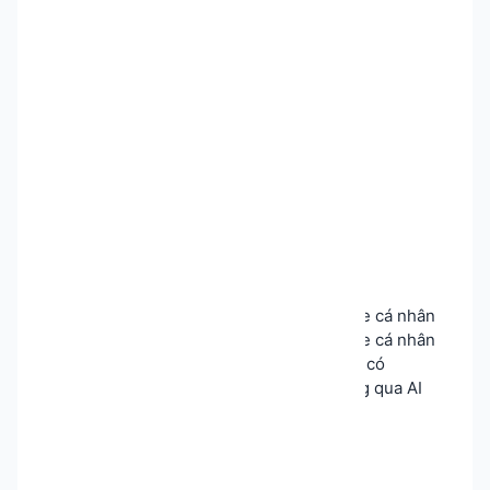
Cài đúng cấu hình theo hướng dẫn:
update 3.0.1: Update chuyển hệ thống lên
googlesheet chạy mượt hơn
update 3.0.0: Update đăng reel cho profile cá nhân
update 2.0.4: Update đăng reel cho profile cá nhân
update 2.0.3: Tối ưu luồng đăng reel hiện có
update 1.1.0: thêm tính năng lựa chọn đăng qua AI
hoặc đăng từ nội dung trực tiếp