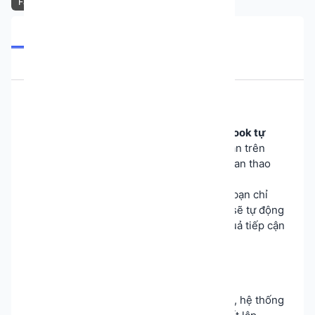
Facebook
Tổng quan
Đầu vào
Phiên bản
Đánh giá
Vấn đề
📌 Giới thiệu
Ứng dụng
Đăng bài trang cá nhân Facebook tự
động
giúp bạn duy trì sự hiện diện đều đặn trên
Facebook mà không cần mất nhiều thời gian thao
tác thủ công.
Thay vì phải đăng từng bài viết mỗi ngày, bạn chỉ
cần chuẩn bị nội dung, lên lịch, hệ thống sẽ tự động
xử lý, giúp tiết kiệm thời gian, tăng hiệu quả tiếp cận
và tương tác.
🎯 Tính năng nổi bật
✅
Tự động đăng bài & reel
: Lên lịch trước, hệ thống