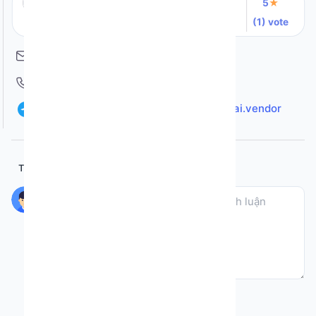
Modoro
5
★
Tham gia : 07-05-2025
(1) vote
marketers@modoro.com.vn
0935.833.886
https://www.facebook.com/groups/ybai.vendor
Thêm bình luận mới :