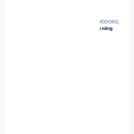
Ưu đãi đặc biệt
👉 Đặc biệt, khi đăng ký qua
liên kết của MODORO
,
bạn sẽ
nhận ngay ưu đãi kích hoạt 01 tính năng
trong kho ứng dụng
.
🎥 Video hướng dẫn
[video hướng dẫn sử dụng]
File googlesheet mẫu
tại đây
: