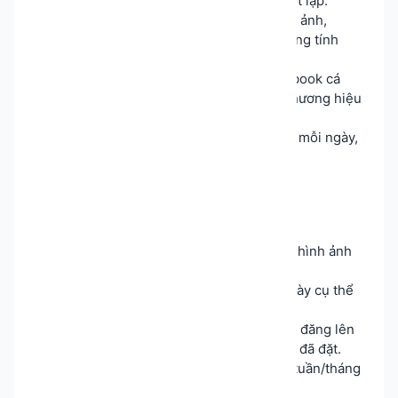
tự động đăng theo đúng khung giờ đã thiết lập.
✅
Đa dạng nội dung
: Hỗ trợ văn bản, hình ảnh,
video hoặc kết hợp nhiều định dạng để tăng tính
hấp dẫn.
✅
Duy trì tương tác
: Giúp tài khoản Facebook cá
nhân luôn hoạt động đều đặn, xây dựng thương hiệu
cá nhân hiệu quả.
✅
Tiết kiệm thời gian
: Thay vì phải online mỗi ngày,
bạn chỉ cần chuẩn bị nội dung một lần.
📖 Hướng dẫn sử dụng
B1: Đăng nhập
tài khoản trên hệ thống.
B2: Chuẩn bị nội dung
: Viết caption, chọn hình ảnh
hoặc video.
B3: Chọn thời gian đăng
: Thiết lập giờ, ngày cụ thể
cho từng bài viết.
B4: Lưu & khởi chạy
: Hệ thống sẽ tự động đăng lên
trang cá nhân Facebook của bạn theo lịch đã đặt.
👉 Gợi ý: Hãy chuẩn bị lịch đăng bài theo tuần/tháng
để tiết kiệm tối đa thời gian quản lý.