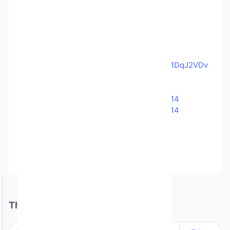
https://docs.google.com/spreadsheets/d/1DqJ2VDv
SBMjvtf7tGEEzxqRdWf6I9D-q/edit?
gid=2035235174#gid=2035235174
https://app.gemlogin.vn/register?ref=13814
https://app.gemlogin.vn/register?ref=13814
Thông tin cửa hàng