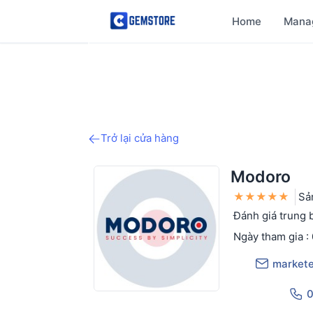
Home
Mana
Trở lại cửa hàng
Modoro
★
★
★
★
★
Sả
Đánh giá trung b
Ngày tham gia :
market
0