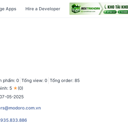
ge Apps
Hire a Developer
n phẩm: 0
Tổng view: 0
Tổng order: 85
ình: 5
★
(0)
 07-05-2025
ers@modoro.com.vn
935.833.886