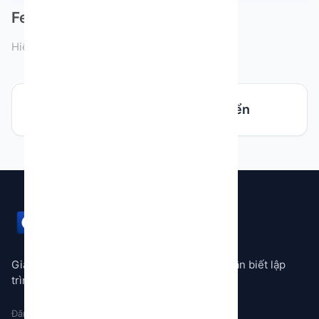
Featured Developers
Hiển thị 0 nhà phát triển
Không tìm thấy nhà phát triển
GEMSTORE
Giải pháp tự động hóa mọi quy trình không cần biết lập
trình
Đăng ký nhận thông báo