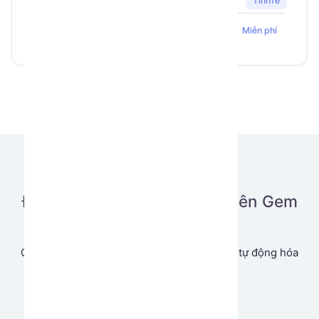
TinhTe
1448
193
5
Hedra Farm
Miễn phí
Đăng tải ứng dụng của bạn lên Gem
Store
Cùng chia sẻ và tạo doanh thu từ ứng dụng tự động hóa
của bạn.
Bắt đầu ngay