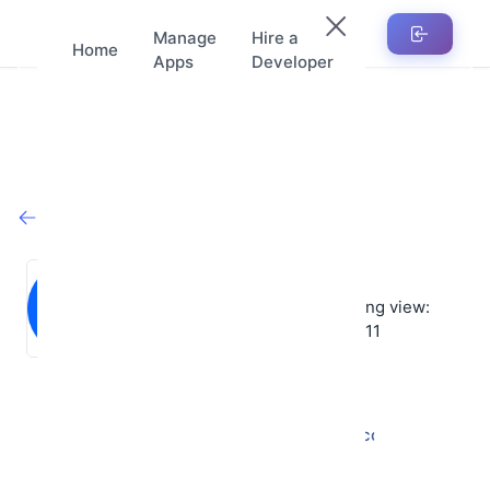
Manage
Hire a
Home
Apps
Developer
Trở lại cửa hàng
Hedra Farm
Sản phẩm:
Tổng view:
★
★
★
★
★
2
2211
Đánh giá trung bình: 5
★
(0)
Ngày tham gia : 17-05-2025
hedrafarm.official@gmail.com
0355177344