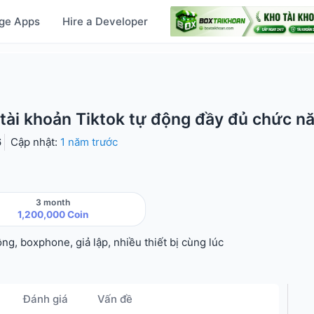
ge Apps
Hire a Developer
 tài khoản Tiktok tự động đầy đủ chức n
6
Cập nhật:
1 năm trước
3 month
1,200,000 Coin
ộng, boxphone, giả lập, nhiều thiết bị cùng lúc
Đánh giá
Vấn đề