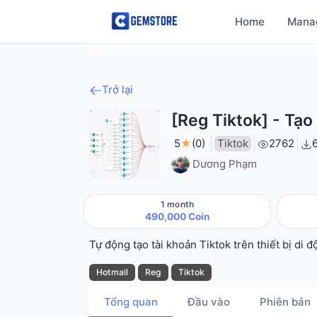
Home
Mana
Trở lại
[Reg Tiktok] - Tạo
5
★
(0)
Tiktok
2762
Dương Phạm
1 month
490,000 Coin
Tự động tạo tài khoản Tiktok trên thiết bị di đ
Hotmail
Reg
Tiktok
Tổng quan
Đầu vào
Phiên bản