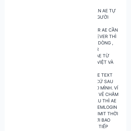
TOOL AE VỪA TẢI VỀ ĐÓ
B5: AE TẠO 1 FILE TEXT GỒM 34 TIN NHẮN AE TỰ
SETUP ( CÂU TRẢ LỜI MỞ KIỂU GIỐNG NGƯỜI
NHẤT CÓ THỂ ) SAU ĐÓ AE LƯU LẠI
B6: - DÒNG 1-3 AE NHẬP LINK CỦA SEVER AE CẦN
CHẠY TOOL ( NẾU NHƯ AE CHỈ CHẠY 1 SEVER THÌ
AE CỨ DÁN LINK GIỐNG NHAU HẾT CẢ 3 DÒNG ,
CÒN NẾU AE NÀO MUỐN CHẠY CẢ SEVER
GENERAL THÌ MÌNH ĐÃ ĐÁNH DẤU CHO AE TỪ
CÂU NÀO TỚI CÂU NÀO SẼ DÙNG TIẾNG VIỆT VÀ
TỪ CÂU NÀO SẼ DÙNG TIẾNG ANH RỒI )
- Ở DÒNG 4 : AE ĐẦU TIÊN HÃY TẠO 1 FILE TEXT
RỒI VIẾT 34 CÂU AE CÓ SẴN ĐỂ CHAT ( CỨ SAU
MỖI CÂU AE NGĂN CÁCH BỞI DÂU "/"CHO MÌNH. VÍ
DỤ : AE ĂN UỐNG GÌ CHƯA ?/ AE CÀY CÓ VẺ CHĂM
CHỈ THẾ NHỈ/…) SAU KHI VIẾT HẾT 34 CÂU THÌ AE
LƯU LẠI VÀ NHẬP FILE ĐÓ VÀO TRONG GEMLOGIN
-DÒNG 5 : SẼ TÙY TỪNG SEVER SẼ CÓ LIMIT THỜI
GIAN SAU KHI NHẮN 1 TIN AE SẼ PHẢI ĐỢI BAO
LÂU MỚI CÓ THỂ GỬI ĐƯỢC 1 TIN NHẮN TIẾP