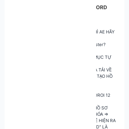
📝
Hướng dẫn sử dụng TOOL DISCORD
CHATBOT
B1 : SAU KHI TẢI TOOL VỀ (
LINK ĐÂY
) THÌ AE HÃY
TẢI GEMLOGIN VỀ
Link tải đây : https://app.gemlogin.vn/register?
ref=11537
SAU KHI ĐĂNG NHẬP XONG CHỌN VÀO MỤC TỰ
ĐỘNG HÓA
B2: AE ẤN NHẬP FILE RỒI CHỌN FILE VỪA TẢI VỀ
B3: QUAY LẠI CHỌN VÀO MỤC HỒ SƠ ĐỂ TẠO HỒ
SƠ
=>>THÔNG TIN HỒ SƠ
HỆ THỐNG HOẠT ĐỘNG : PHIÊN BẢN ANDROI 12
TRÌNH DUYỆT CHORM : PHIÊN BẢN 132
B4:SAU KHI TẠO XONG AE MUỐN CHẠY HỒ SƠ
NÀO THÌ TÍCH VÀO RỒI CHỌN TỤ ĐỘNG HÓA =>
SAU ĐÓ ẤN AUTOMATION FLOW => NÓ SẼ HIỆN RA
MỤC QUY TRÌNH AE CHỌN "BOT DISCORD" LÀ