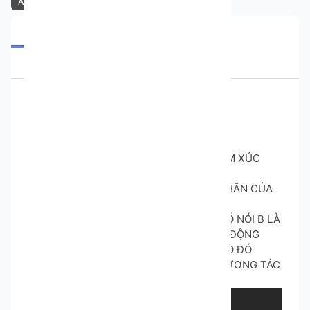
Airdrop
Tổng quan
Đầu vào
Phiên bản
Đánh giá
Vấn đề
TOOLS DISCORD CHATBOT
🎯 Tính năng
✅ Tính năng 1:TỰ ĐỘNG THẢ REACT CẢM XÚC
BẤT KÌ CỦA NGƯỜI KHÁC
✅ Tính năng 2: TỰ ĐỘNG TRẢ LỜI TIN NHẮN CỦA
NGƯỜI KHÁC
✅ Tính năng 3: KHI GẶP MOD HOẶC AI ĐÓ NÓI B LÀ
BOT À ? LÀ BOT CÓ THỂ TRẢ LỜI SẼ TỰ ĐỘNG
TRẢ LỜI TIN NHẮN CỦA MỘT NGƯỜI NÀO ĐÓ
GIỐNG NHƯ MỘT NGƯỜI THẬT ĐANG TƯƠNG TÁC
VỚI NGƯỜI ĐÓ