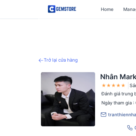
Home
Mana
Trở lại cửa hàng
Nhân Mark
★
★
★
★
★
Sả
Đánh giá trung b
Ngày tham gia :
tranthiennh