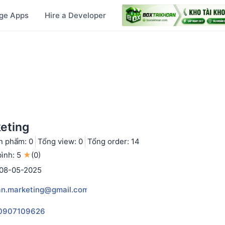
ge Apps
Hire a Developer
eting
n phẩm: 0
Tổng view: 0
Tổng order: 14
ình: 5
★
(0)
 08-05-2025
an.marketing@gmail.com
0907109626