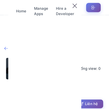
Manage
Hire a
Home
Apps
Developer
Trở lại cửa hàng
Lục Văn
★
★
★
★
★
Sản phẩm: 0
Tổng view: 0
Đánh giá trung bình: 5
★
(0)
Ngày tham gia : 02-06-2025
vanlucmc@gmail.com
Liên hệ