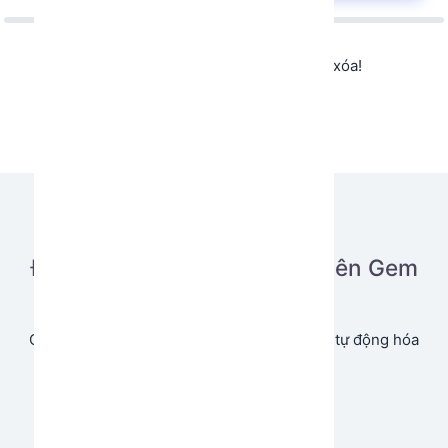
Không tìm thấy app hoặc app đã bị xóa!
Đăng tải ứng dụng của bạn lên Gem
Store
Cùng chia sẻ và tạo doanh thu từ ứng dụng tự động hóa
của bạn.
Bắt đầu ngay