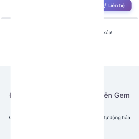
Liên hệ
Không tìm thấy app hoặc app đã bị xóa!
Đăng tải ứng dụng của bạn lên Gem
Store
Cùng chia sẻ và tạo doanh thu từ ứng dụng tự động hóa
của bạn.
Bắt đầu ngay