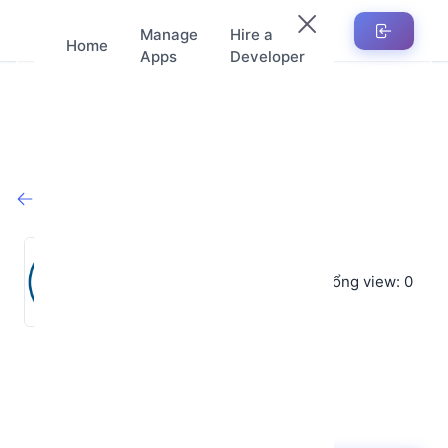
Manage
Hire a
Home
Apps
Developer
Trở lại cửa hàng
Linh
★
★
★
★
★
Sản phẩm: 0
Tổng view: 0
Đánh giá trung bình: 5
★
(0)
Ngày tham gia : 28-07-2025
bulinh64@gmail.com
0388849251