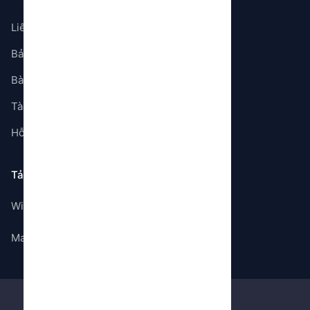
Liên hệ
Bảng giá
Bài viết
Tài liệu
Hỗ trợ
Tải ứng dụng
Windows
Mac OS
©
2026
Gem Store