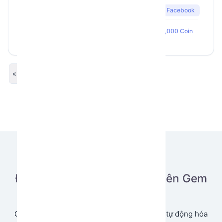
dùng thật, hạn chế tối đa
Facebook
416
4
5
checkpoint
Linh
200,000 Coin
« Previous
Next »
Đăng tải ứng dụng của bạn lên Gem
Store
Cùng chia sẻ và tạo doanh thu từ ứng dụng tự động hóa