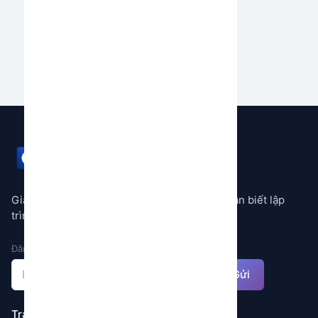
của bạn.
Bắt đầu ngay
GEMSTORE
Giải pháp tự động hóa mọi quy trình không cần biết lập
trình
Đăng ký nhận thông báo
Gửi
Trang