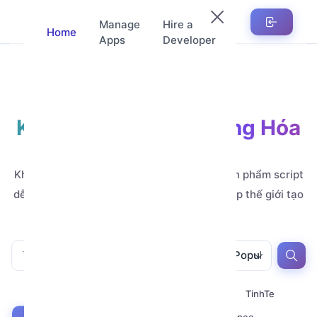
Manage
Hire a
Home
Apps
Developer
Kho Ứng Dụng Tự Động Hóa
Automation
Khám phá hàng nghìn ứng dụng, mẫu và sản phẩm script
dễ tùy chỉnh, do các nhà phát triển đẳng cấp thế giới tạo
ra.
All
All
Popular
All
Youtube
Zalo
Telegram
TinhTe