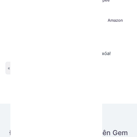
Facebook
Twitter X
Tiktok
Shopee
Hotmail
Instagram
Google
Crawl (Scraping)
Discord
Amazon
Airdrop
Thread
Không tìm thấy app hoặc app đã bị xóa!
« Previous
Next »
Đăng tải ứng dụng của bạn lên Gem