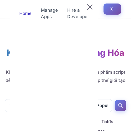
Manage
Hire a
Home
Apps
Developer
Kho Ứng Dụng Tự Động Hóa
Automation
Khám phá hàng nghìn ứng dụng, mẫu và sản phẩm script
dễ tùy chỉnh, do các nhà phát triển đẳng cấp thế giới tạo
ra.
All
All
Popular
All
Youtube
Zalo
Telegram
TinhTe