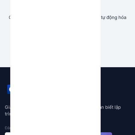
Store
Cùng chia sẻ và tạo doanh thu từ ứng dụng tự động hóa
của bạn.
Bắt đầu ngay
GEMSTORE
Giải pháp tự động hóa mọi quy trình không cần biết lập
trình
Đăng ký nhận thông báo