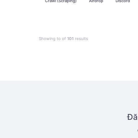
Crawl (Scraping)
Airdrop
Discord
Showing
to
of
101
results
Đă