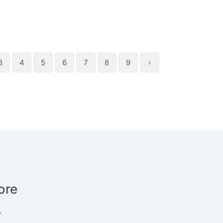
3
4
5
6
7
8
9
›
ore
.