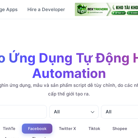
ge Apps
Hire a Developer
o Ứng Dụng Tự Động 
Automation
hìn ứng dụng, mẫu và sản phẩm script dễ tùy chỉnh, do các nh
cấp thế giới tạo ra.
All
All
TinhTe
Twitter X
Tiktok
Shopee
Facebook