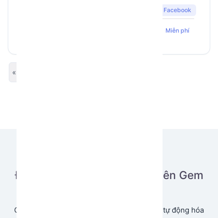
Facebook
212
16
5
GemLogin
Miễn phí
« Previous
Next »
Đăng tải ứng dụng của bạn lên Gem
Store
Cùng chia sẻ và tạo doanh thu từ ứng dụng tự động hóa