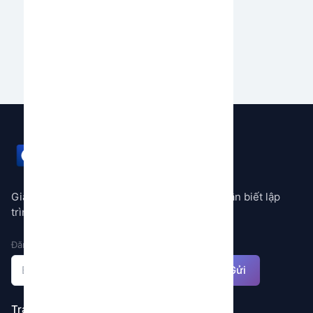
của bạn.
Bắt đầu ngay
GEMSTORE
Giải pháp tự động hóa mọi quy trình không cần biết lập
trình
Đăng ký nhận thông báo
Gửi
Trang