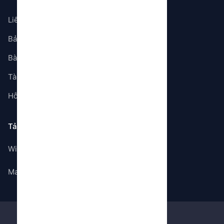
Liên hệ
Bảng giá
Bài viết
Tài liệu
Hỗ trợ
Tải ứng dụng
Windows
Mac OS
©
2026
Gem Store