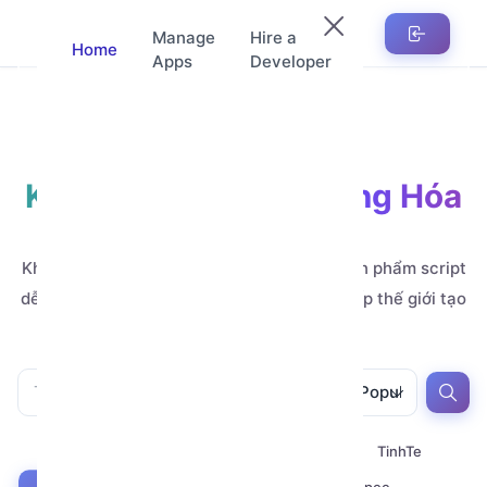
Manage
Hire a
Home
Apps
Developer
Kho Ứng Dụng Tự Động Hóa
Automation
Khám phá hàng nghìn ứng dụng, mẫu và sản phẩm script
dễ tùy chỉnh, do các nhà phát triển đẳng cấp thế giới tạo
ra.
All
All
Popular
All
Youtube
Zalo
Telegram
TinhTe