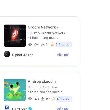
Orochi Network -
C43L
Full kèo Orochi Network
- Khách hàng mua
gemlogin dưới ref C43L
Airdrop
1004
34
5
được miễn phí
Cipher 43 Lab
Miễn phí
Airdrop xkucoin
Script tự động chạy
airdrop của sàn kucoin
Airdrop
1373
147
5
GemLogin
Miễn phí