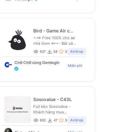
Bird - Game Air cực
hot nhà SUI
===> Free 100% cho ae
nhà Gem <===- Bắt sâu -
Đập trứng- Nâng cấp
Airdrop
937
58
5
trứng- Nhiệm vụ hàng
ngày=> có 1 số nhiệm vụ
Chill Chill cùng Gemlogin
cần phải có ví Sui và
Miễn phí
tiền mới làm được nhé
mọi người . Nếu không
có ví nhiệm vụ sẽ tự
động bỏ qua
Sosovalue - C43L
Full kèo Sosovalue -
Khách hàng mua
gemlogin dưới ref C43L
Airdrop
692
47
5
được miễn phí