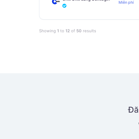
Miễn phí
Showing
1
to
12
of
50
results
Đă