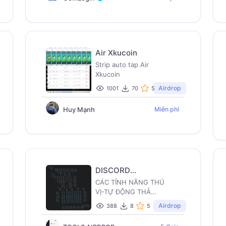
Air Xkucoin
Strip auto tap Air
Xkucoin
Airdrop
1001
70
5
Huy Mạnh
Miễn phí
DISCORD
CHATBOT TOOLS
CÁC TÍNH NĂNG THÚ
PRO ( KIẾM ROLE
VỊ-TỰ ĐỘNG THẢ
DỰ ÁN )
REACT CẢM XÚC BẤT KÌ
Airdrop
388
8
5
CỦA NGƯỜI KHÁC - TỰ
ĐỘNG TRẢ LỜI TIN