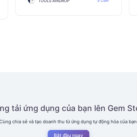
TOOLS AIRDROP
5 Coin
NHẮN
ng tải ứng dụng của bạn lên Gem St
Cùng chia sẻ và tạo doanh thu từ ứng dụng tự động hóa của bạn
Bắt đầu ngay