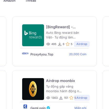
Amazon
Thread
[BingReward] -
Bing Reward search
Auto Bing reward bản
từ khoá AI
Việt- Tự động làm
nhiệm vụ ngày- Tự
Airdrop
495
6
5
search hằng ngày
Proxy4you.Top
20,000 Coin
Airdrop moonbix
Tự động gắp vàng
moonbix hành động như
người thật, tỉ lệ điểm
Airdrop
1363
151
5
cao
GemLogin
Miễn phí