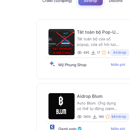
Crawl (Scraping)
Discord
Airdrop
Tắt toàn bộ Pop-Up
nổi trên GemLogin
Tắt toàn bộ cửa sổ
popup, cửa sổ hỏi lưu
mật khẩu, hỏi dịch
Airdrop
495
17
5
trang, thông báo khó
chịu.
Mỹ Phụng Shop
Miễn phí
Aidrop Blum
Auto Blum. Ứng dụng
có thể tự động claim
vàng, tự động start
Airdrop
1605
186
5
farming. Đặc biệt tool
có thể tự động chơi hoa
GemLogin
Miễn phí