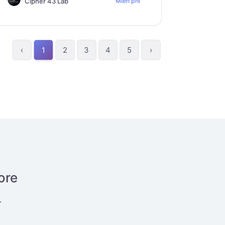
Cipher 43 Lab
Miễn phí
‹
2
3
4
5
›
1
ore
.