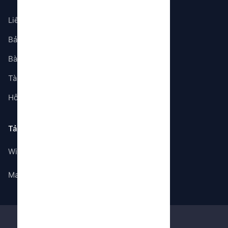
Liên hệ
Bảng giá
Bài viết
Tài liệu
Hỗ trợ
Tải ứng dụng
Windows
Mac OS
©
2026
Gem Store