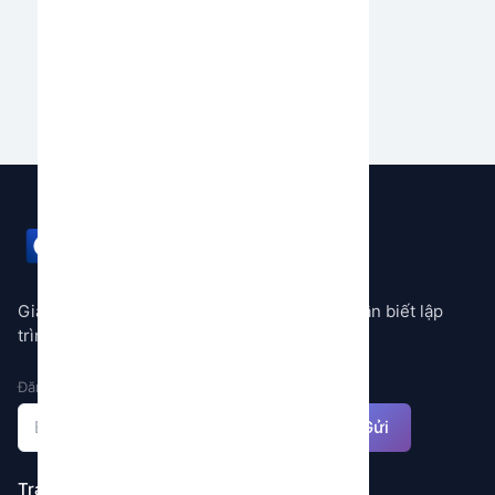
của bạn.
Bắt đầu ngay
GEMSTORE
Giải pháp tự động hóa mọi quy trình không cần biết lập
trình
Đăng ký nhận thông báo
Gửi
Trang