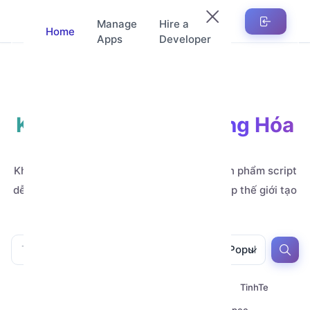
Manage
Hire a
Home
Apps
Developer
Kho Ứng Dụng Tự Động Hóa
Automation
Khám phá hàng nghìn ứng dụng, mẫu và sản phẩm script
dễ tùy chỉnh, do các nhà phát triển đẳng cấp thế giới tạo
ra.
All
All
Popular
All
Zalo
Telegram
TinhTe
Youtube