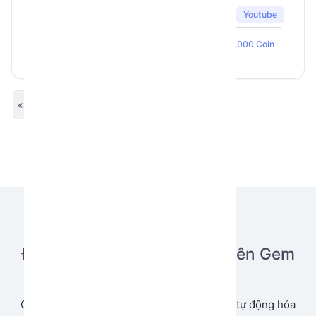
trong vài giây?
Youtube
859
9
5
Gem Auto
100,000 Coin
« Previous
Next »
Đăng tải ứng dụng của bạn lên Gem
Store
Cùng chia sẻ và tạo doanh thu từ ứng dụng tự động hóa